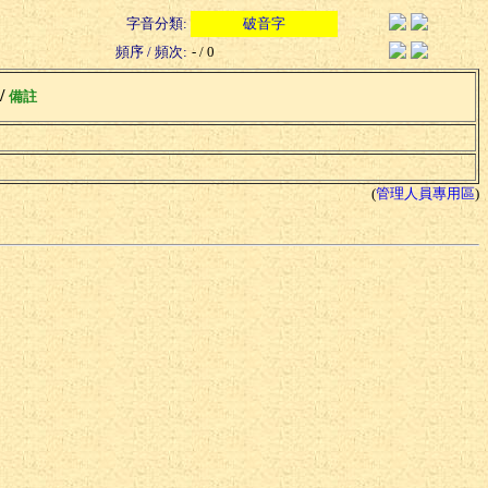
字音分類:
破音字
頻序 / 頻次:
- / 0
 /
備註
(
管理人員專用區
)