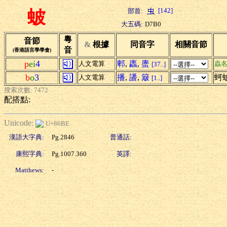
[142]
部首:
蚾
大五碼:
D7B0
粵
音節
&
根據
同音字
相關音節
音
(香港語言學學會)
p
ei
4
郫
,
蠯
,
螷
人文電算
蟲
[37..]
b
o
3
播
,
譒
,
簸
蚵
人文電算
[1..]
搜索次數: 7472
配搭點:
Unicode:
U+86BE
漢語大字典:
Pg.2846
普通話:
康熙字典:
Pg.1007.360
英譯:
Matthews:
-