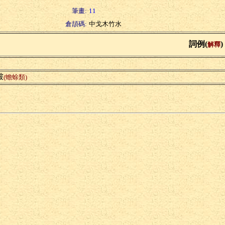
筆畫:
11
倉頡碼:
中戈木竹水
詞例(
)
解釋
名
蚾
(蟾蜍類)