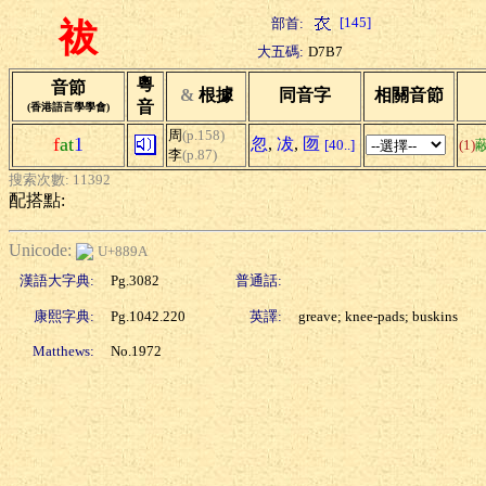
[145]
部首:
袚
大五碼:
D7B7
粵
音節
&
根據
同音字
相關音節
音
(香港語言學學會)
周
(p.158)
f
at
1
忽
,
冹
,
匢
[40..]
(1)
李
(p.87)
搜索次數: 11392
配搭點:
Unicode:
U+889A
漢語大字典:
Pg.3082
普通話:
康熙字典:
Pg.1042.220
英譯:
greave; knee-pads; buskins
Matthews:
No.1972