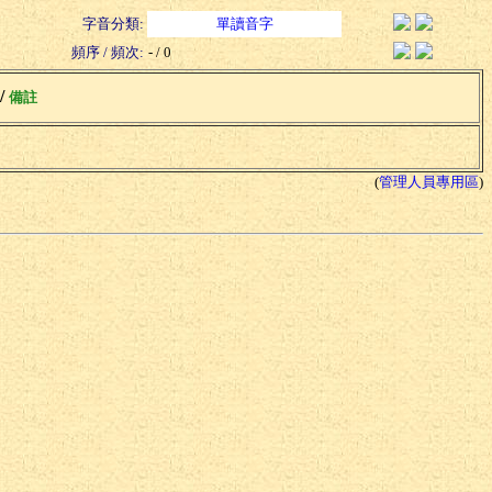
字音分類:
單讀音字
頻序 / 頻次:
- / 0
 /
備註
(
管理人員專用區
)