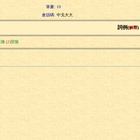
筆畫:
10
倉頡碼:
中戈大大
詞例(
)
解釋
蔽膝
(2)
蠻服