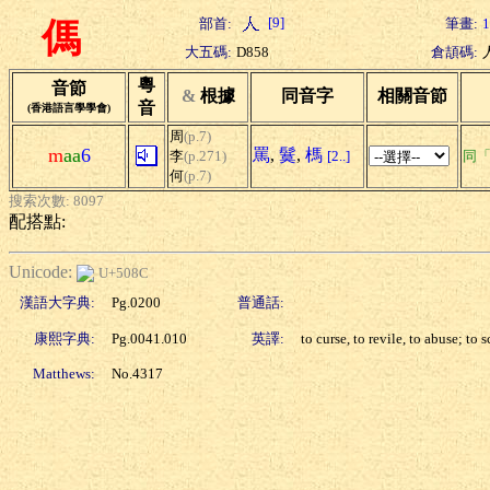
[9]
部首:
筆畫:
1
傌
大五碼:
D858
倉頡碼:
粵
音節
&
根據
同音字
相關音節
音
(香港語言學學會)
周
(p.7)
m
aa
6
罵
,
鬕
,
榪
李
(p.271)
[2..]
同
何
(p.7)
搜索次數: 8097
配搭點:
Unicode:
U+508C
漢語大字典:
Pg.0200
普通話:
康熙字典:
Pg.0041.010
英譯:
to curse, to revile, to abuse; to 
Matthews:
No.4317