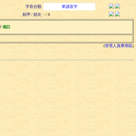
字音分類:
單讀音字
頻序 / 頻次:
- / 0
 /
備註
(
管理人員專用區
)