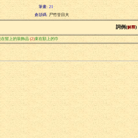
筆畫:
21
倉頡碼:
尸竹廿日大
詞例(
)
解釋
繞在髻上的裝飾品
(2)
束在額上的巾