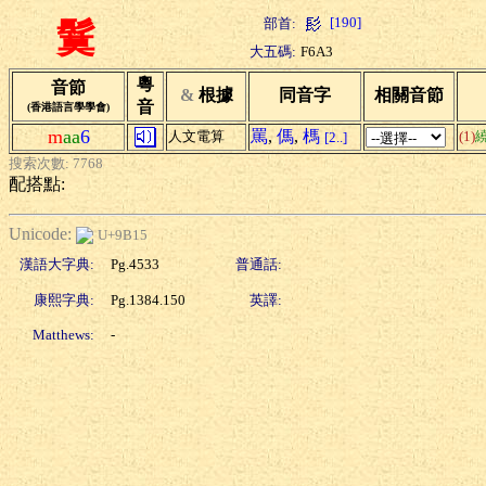
[190]
部首:
鬕
大五碼:
F6A3
粵
音節
&
根據
同音字
相關音節
音
(香港語言學學會)
m
aa
6
罵
,
傌
,
榪
人文電算
(1)
[2..]
搜索次數: 7768
配搭點:
Unicode:
U+9B15
漢語大字典:
Pg.4533
普通話:
康熙字典:
Pg.1384.150
英譯:
Matthews:
-