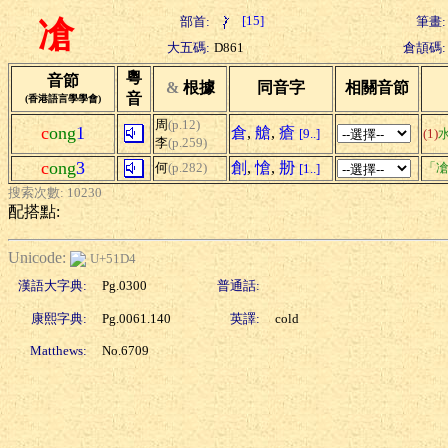
[15]
部首:
筆畫:
凔
大五碼:
D861
倉頡碼:
粵
音節
&
根據
同音字
相關音節
音
(香港語言學學會)
周
(p.12)
c
ong
1
倉
,
艙
,
瘡
[9..]
(1)
李
(p.259)
c
ong
3
創
,
愴
,
刱
何
(p.282)
「凔
[1..]
搜索次數: 10230
配搭點:
Unicode:
U+51D4
漢語大字典:
Pg.0300
普通話:
康熙字典:
Pg.0061.140
英譯:
cold
Matthews:
No.6709