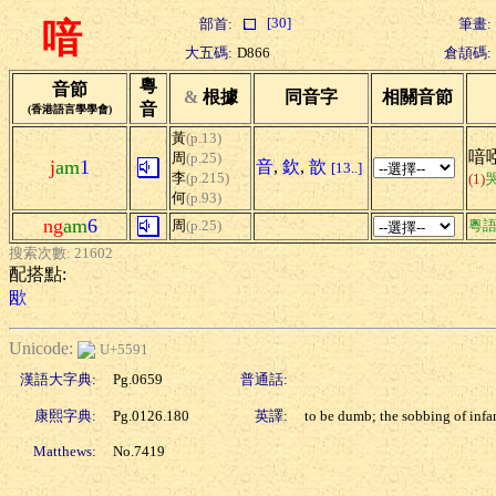
[30]
部首:
筆畫:
喑
大五碼:
D866
倉頡碼:
粵
音節
&
根據
同音字
相關音節
音
(香港語言學學會)
黃
(p.13)
喑啞
周
(p.25)
j
am
1
音
,
欽
,
歆
[13..]
李
(p.215)
(1)
何
(p.93)
ng
am
6
周
(p.25)
粵
搜索次數: 21602
配搭點:
欭
Unicode:
U+5591
漢語大字典:
Pg.0659
普通話:
康熙字典:
Pg.0126.180
英譯:
to be dumb; the sobbing of infa
Matthews:
No.7419