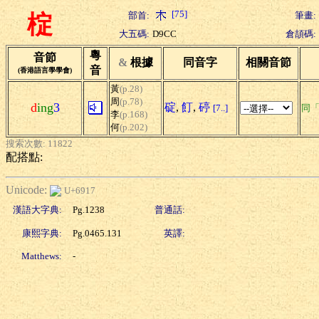
[75]
部首:
筆畫:
椗
大五碼:
D9CC
倉頡碼:
粵
音節
&
根據
同音字
相關音節
音
(香港語言學學會)
黃
(p.28)
周
(p.78)
d
ing
3
碇
,
飣
,
碠
[7..]
同
李
(p.168)
何
(p.202)
搜索次數: 11822
配搭點:
Unicode:
U+6917
漢語大字典:
Pg.1238
普通話:
康熙字典:
Pg.0465.131
英譯:
Matthews:
-