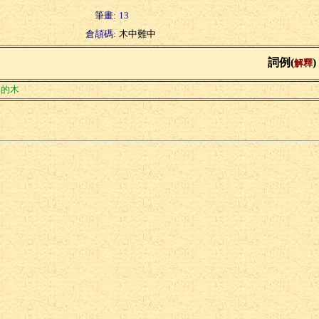
筆畫:
13
倉頡碼:
木中難中
詞例(
)
解釋
曲的木