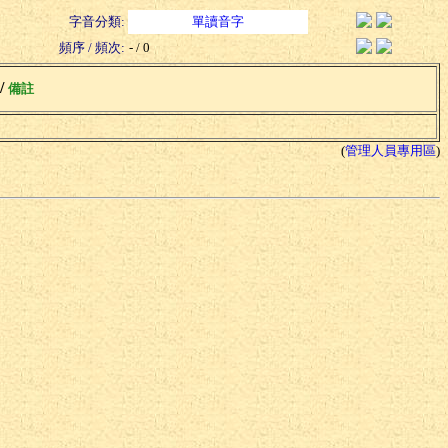
字音分類:
單讀音字
頻序 / 頻次:
- / 0
 /
備註
(
管理人員專用區
)