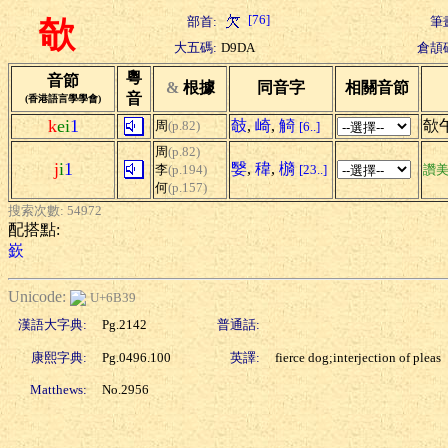
[76]
部首:
筆
欹
大五碼:
D9DA
倉頡
粵
音節
&
根據
同音字
相關音節
音
(香港語言學學會)
k
ei
1
攲
,
崎
,
觭
欹午
周
(p.82)
[6..]
周
(p.82)
j
i
1
嫛
,
稦
,
檹
李
(p.194)
[23..]
讚
何
(p.157)
搜索次數: 54972
配搭點:
嶔
Unicode:
U+6B39
漢語大字典:
Pg.2142
普通話:
康熙字典:
Pg.0496.100
英譯:
fierce dog;interjection of pleas
Matthews:
No.2956