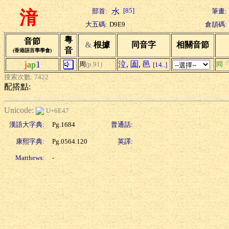
[85]
部首:
筆畫:
湇
大五碼:
D9E9
倉頡碼:
粵
音節
&
根據
同音字
相關音節
音
(香港語言學學會)
j
ap
1
泣
,
圔
,
邑
周
(p.91)
同
[14..]
搜索次數: 7422
配搭點:
Unicode:
U+6E47
漢語大字典:
Pg.1684
普通話:
康熙字典:
Pg.0564.120
英譯:
Matthews:
-