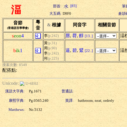
[85]
部首:
筆
湢
大五碼:
D9F0
倉頡
粵
音節
&
根據
同音字
相關音節
音
(香港語言學學會)
s
eon
4
唇
,
脣
,
醇
湢樸
李
(p.242)
[13..]
黃
(p.31)
周
(p.90)
b
ik
1
逼
,
碧
,
繴
湢然
[22..]
李
(p.242)
何
(p.225)
搜索次數: 8549
配搭點:
Unicode:
U+6E62
漢語大字典:
Pg.1671
普通話:
康熙字典:
Pg.0565.240
英譯:
bathroom; neat; orderly
Matthews:
No.5132