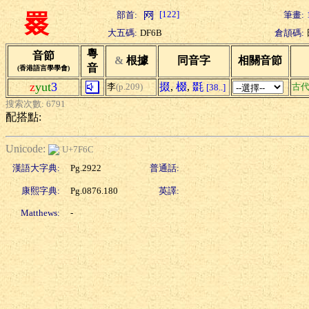
[122]
部首:
筆畫:
罬
大五碼:
DF6B
倉頡碼:
粵
音節
&
根據
同音字
相關音節
音
(香港語言學學會)
z
yut
3
掇
,
棳
,
毲
李
(p.209)
古
[38..]
搜索次數: 6791
配搭點:
Unicode:
U+7F6C
漢語大字典:
Pg.2922
普通話:
康熙字典:
Pg.0876.180
英譯:
Matthews:
-