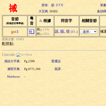
[113]
部首:
筆畫
祴
大五碼:
DAD2
倉頡碼
粵
音節
&
根據
同音字
相關音節
音
(香港語言學學會)
周
(p.119)
g
oi
1
該
,
賅
,
垓
祴
[11..]
何
(p.262)
搜索次數: 10493
配搭點:
Unicode:
U+7974
漢語大字典:
Pg.2399
普通話:
康熙字典:
Pg.0771.200
英譯:
Matthews:
-