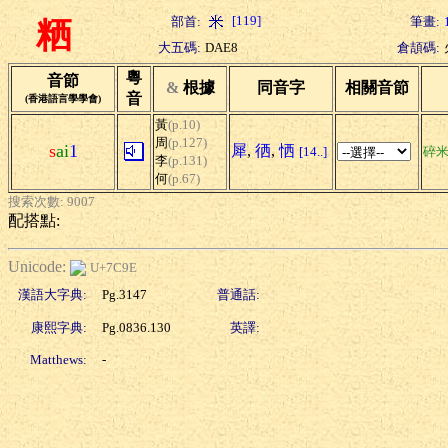
[119]
部首:
筆畫:
粞
大五碼:
DAE8
倉頡碼:
粵
音節
&
根據
同音字
相關音節
音
(香港語言學學會)
黃
(p.10)
周
(p.127)
s
ai
1
犀
,
徆
,
恓
[14..]
碎
李
(p.131)
何
(p.67)
搜索次數: 9007
配搭點:
Unicode:
U+7C9E
漢語大字典:
Pg.3147
普通話:
康熙字典:
Pg.0836.130
英譯:
Matthews:
-