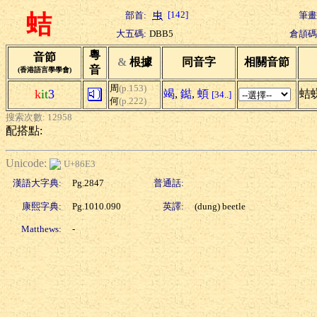
[142]
部首:
筆畫
蛣
大五碼:
DBB5
倉頡碼
粵
音節
&
根據
同音字
相關音節
音
(香港語言學學會)
周
(p.153)
k
it
3
竭
,
鐑
,
蝢
蛣
[34..]
何
(p.222)
搜索次數: 12958
配搭點:
Unicode:
U+86E3
漢語大字典:
Pg.2847
普通話:
康熙字典:
Pg.1010.090
英譯:
(dung) beetle
Matthews:
-