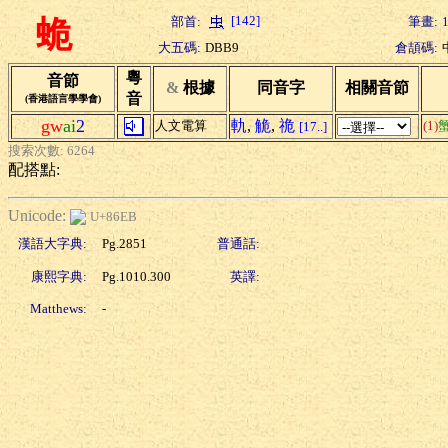
[142]
部首:
筆畫:
蛫
大五碼:
DBB9
倉頡碼:
粵
音節
&
根據
同音字
相關音節
音
(香港語言學學會)
gw
ai
2
軌
,
觤
,
祪
人文電算
(1)
[17..]
搜索次數: 6264
配搭點:
Unicode:
U+86EB
漢語大字典:
Pg.2851
普通話:
康熙字典:
Pg.1010.300
英譯:
Matthews:
-