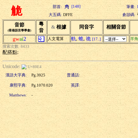
[148]
部首:
筆畫:
觤
大五碼:
DFFE
倉頡碼:
粵
音節
&
根據
同音字
相關音節
音
(香港語言學學會)
gw
ai
2
軌
,
蛫
,
祪
人文電算
羊
[17..]
搜索次數: 8433
配搭點:
Unicode:
U+89E4
漢語大字典:
Pg.3925
普通話:
康熙字典:
Pg.1070.020
英譯:
Matthews:
-