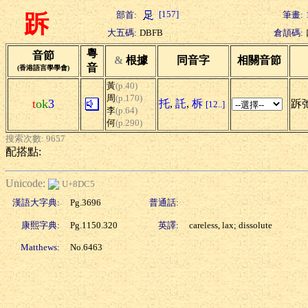
[157]
部首:
筆畫:
跅
大五碼:
DBFB
倉頡碼:
粵
音節
&
根據
同音字
相關音節
音
(香港語言學學會)
黃
(p.40)
周
(p.170)
t
ok
3
托
,
託
,
柝
跅
[12..]
李
(p.64)
何
(p.290)
搜索次數: 9657
配搭點:
Unicode:
U+8DC5
漢語大字典:
Pg.3696
普通話:
康熙字典:
Pg.1150.320
英譯:
careless, lax; dissolute
Matthews:
No.6463