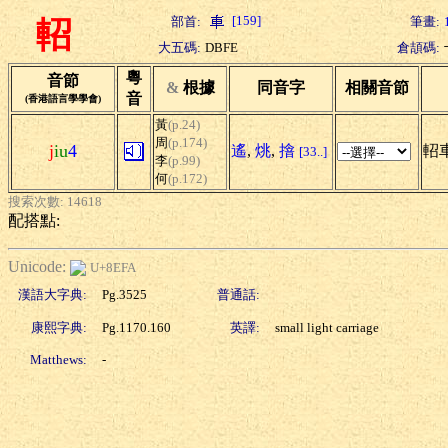
[159]
部首:
筆畫:
軺
大五碼:
DBFE
倉頡碼:
粵
音節
&
根據
同音字
相關音節
音
(香港語言學學會)
黃
(p.24)
周
(p.174)
j
iu
4
遙
,
烑
,
摿
軺
[33..]
李
(p.99)
何
(p.172)
搜索次數: 14618
配搭點:
Unicode:
U+8EFA
漢語大字典:
Pg.3525
普通話:
康熙字典:
Pg.1170.160
英譯:
small light carriage
Matthews:
-