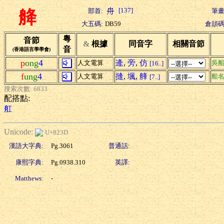
[137]
部首:
筆畫
舽
大五碼:
DB59
倉頡碼
粵
音節
&
根據
同音字
相關音節
音
(香港語言學學會)
p
ong
4
逄
,
旁
,
仿
人文電算
吳
[16..]
f
ung
4
摓
,
堸
,
艂
人文電算
船
[7..]
搜索次數: 6833
配搭點:
舡
Unicode:
U+823D
漢語大字典:
Pg.3061
普通話:
康熙字典:
Pg.0938.310
英譯:
Matthews:
-