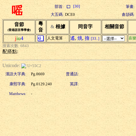
[30]
部首:
筆畫:
嗂
大五碼:
DCE0
倉頡碼:
粵
音節
&
根據
同音字
相關音節
音
(香港語言學學會)
j
iu
4
遙
,
烑
,
摿
人文電算
喜
[33..]
搜索次數: 6843
配搭點:
Unicode:
U+55C2
漢語大字典:
Pg.0669
普通話:
康熙字典:
Pg.0129.240
英譯:
Matthews:
-