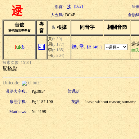
[162]
部首:
筆畫
逯
大五碼:
DC4F
倉頡碼
粵
音節
&
根據
同音字
相關音節
音
(香港語言學學會)
黃
(p.50)
逯
周
(p.177)
l
uk
6
觻
,
盝
,
稑
[46..]
李
(p.185)
姓
何
(p.364)
搜索次數: 15101
配搭點:
Unicode:
U+902F
漢語大字典:
Pg.3854
普通話:
康熙字典:
Pg.1187.190
英譯:
leave without reason; surname
Matthews:
No.4199