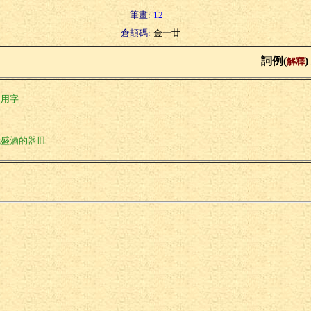
筆畫:
12
倉頡碼:
金一廿
詞例(
)
解釋
名用字
代盛酒的器皿