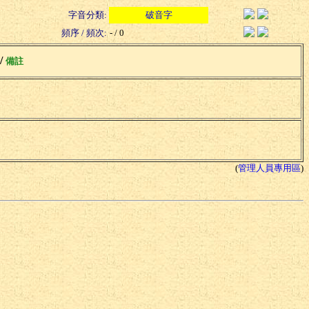
字音分類:
破音字
頻序 / 頻次:
- / 0
 /
備註
(
管理人員專用區
)