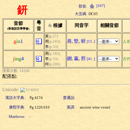
[167]
部首:
鈃
大五碼:
DC65
粵
音節
&
根據
同音字
相關音節
音
(香港語言學學會)
黃
(p.27)
g
in
1
肩
,
堅
,
豜
周
(p.183)
[15..]
人
李
(p.53)
周
(p.183)
j
ing
4
鉶
,
嬴
,
邢
李
(p.53)
[41..]
古
何
(p.206)
搜索次數: 14166
配搭點:
Unicode:
U+9203
漢語大字典:
Pg.4174
普通話:
康熙字典:
Pg.1226.010
英譯:
ancient wine vessel
Matthews:
-