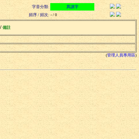
字音分類:
異讀字
頻序 / 頻次:
- / 0
 /
備註
(
管理人員專用區
)