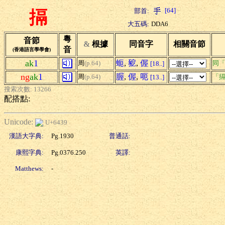
[64]
部首:
搹
大五碼:
DDA6
粵
音節
&
根據
同音字
相關音節
音
(香港語言學學會)
ak
1
蚅
,
豟
,
偓
周
(p.64)
同
[18..]
ng
ak
1
腛
,
偓
,
呃
周
(p.64)
「搹
[13..]
搜索次數: 13266
配搭點:
Unicode:
U+6439
漢語大字典:
Pg.1930
普通話:
康熙字典:
Pg.0376.250
英譯:
Matthews:
-