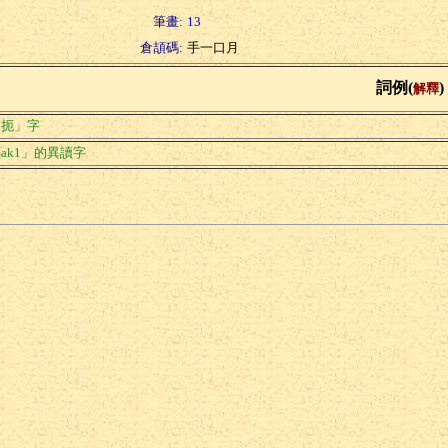
筆畫:
13
倉頡碼:
手一口月
詞例(
)
解釋
「扼」字
ak1」的異讀字