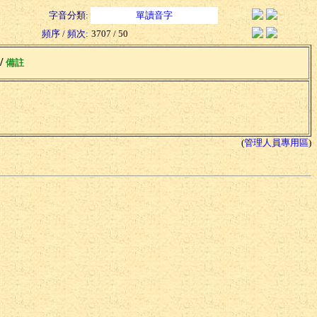
字音分類:
單讀音字
頻序 / 頻次:
3707 / 50
 /
備註
(
管理人員專用區
)