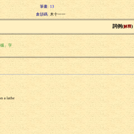
筆畫:
13
倉頡碼:
木十一一
詞例(
)
解釋
「楥」字
on a lathe