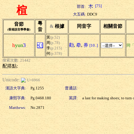
[75]
部首:
楦
大五碼:
DDC9
粵
音節
&
根據
同音字
相關音節
音
(香港語言學學會)
黃
(p.52)
周
(p.78)
h
yun
3
勸
,
牶
,
券
[10..]
同
李
(p.215)
何
(p.378)
搜索次數: 21442
配搭點:
Unicode:
U+6966
漢語大字典:
Pg.1255
普通話:
康熙字典:
Pg.0468.180
英譯:
a last for making shoes; to turn 
Matthews:
No.2871