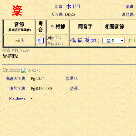
[75]
部首:
筆畫:
楶
大五碼:
DDE5
倉頡碼:
粵
音節
&
根據
同音字
相關音節
音
(香港語言學學會)
周
(p.78)
z
it
3
櫛
,
硩
,
淛
[23..]
柱
何
(p.220)
搜索次數: 9929
配搭點:
Unicode:
U+6976
漢語大字典:
Pg.1254
普通話:
康熙字典:
Pg.0470.030
英譯:
Matthews:
-