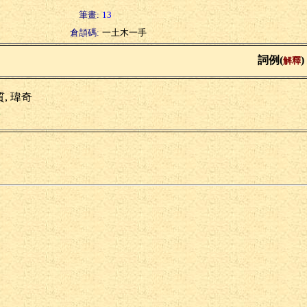
筆畫:
13
倉頡碼:
一土木一手
詞例(
)
解釋
, 瑋奇
玉