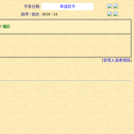
字音分類:
單讀音字
頻序 / 頻次:
4059 / 34
 /
備註
(
管理人員專用區
)