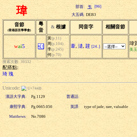
[96]
部首:
瑋
大五碼:
DEB3
粵
音節
&
根據
同音字
相關音節
音
(香港語言學學會)
黃
(p.11)
瑋質
周
(p.104)
w
ai
5
葦
,
瀢
,
韙
[24..]
李
(p.245)
美
何
(p.70)
搜索次數: 39332
配搭點:
琦
瑰
Unicode:
U+744B
漢語大字典:
Pg.1129
普通話:
康熙字典:
Pg.0665.050
英譯:
type of jade; rare, valuable
Matthews:
No.7086