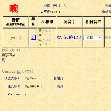
[102]
部首:
筆畫
畹
大五碼:
DEC4
倉頡碼
粵
音節
&
根據
同音字
相關音節
音
(香港語言學學會)
黃
(p.51)
周
(p.108)
j
yun
2
妴
,
苑
,
踠
[17..]
三
李
(p.71)
何
(p.380)
搜索次數: 13108
配搭點:
町
Unicode:
U+7579
漢語大字典:
Pg.2549
普通話:
康熙字典:
Pg.0693.040
英譯:
Matthews:
-