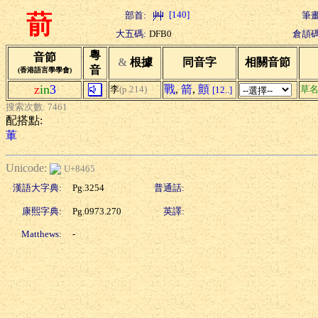
[140]
部首:
筆畫
葥
大五碼:
DFB0
倉頡碼
粵
音節
&
根據
同音字
相關音節
音
(香港語言學學會)
z
in
3
戰
,
箭
,
顫
李
(p.214)
草
[12..]
搜索次數: 7461
配搭點:
莗
Unicode:
U+8465
漢語大字典:
Pg.3254
普通話:
康熙字典:
Pg.0973.270
英譯:
Matthews:
-