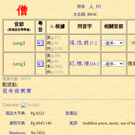
[9]
部首:
僧
大五碼:
B9AC
粵
音節
&
根據
同音字
相關音節
音
(香港語言學學會)
黃
(p.17)
s
ang
1
湦
,
泩
,
鉎
周
(p.8)
[7..]
「僧
何
(p.119)
黃
(p.16)
周
(p.8)
z
ang
1
糽
,
憎
,
璔
僧尼
[24..]
李
(p.303)
何
(p.115)
搜索次數: 28575
配搭點:
尼
寺
侶
粥
寮
Unicode:
U+50E7
漢語大字典:
Pg.0222
普通話:
康熙字典:
Pg.0045.140
英譯:
buddhist priest, monk; san of S
Matthews:
No.5453