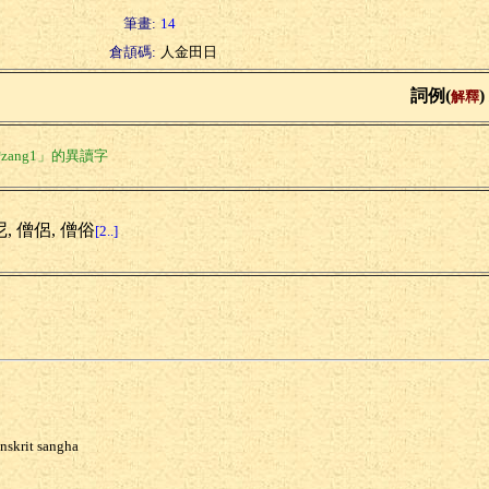
筆畫:
14
倉頡碼:
人金田日
詞例(
)
解釋
zang1」的異讀字
, 僧侶, 僧俗
[2..]
anskrit sangha