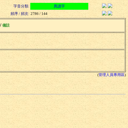
字音分類:
異讀字
頻序 / 頻次:
2786 / 144
 /
備註
(
管理人員專用區
)