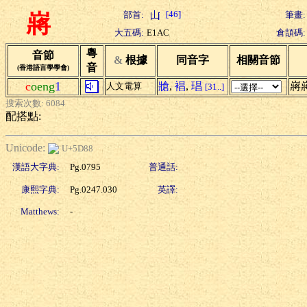
[46]
部首:
筆畫:
嶈
大五碼:
E1AC
倉頡碼:
粵
音節
&
根據
同音字
相關音節
音
(香港語言學學會)
c
oeng
1
牄
,
裮
,
琩
嶈
人文電算
[31..]
搜索次數: 6084
配搭點:
Unicode:
U+5D88
漢語大字典:
Pg.0795
普通話:
康熙字典:
Pg.0247.030
英譯:
Matthews:
-