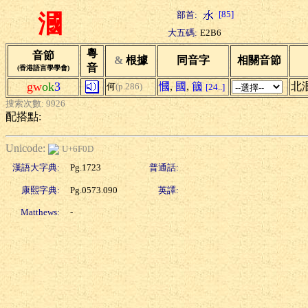
[85]
部首:
漍
大五碼:
E2B6
粵
音節
&
根據
同音字
相關音節
音
(香港語言學學會)
gw
ok
3
慖
,
國
,
簂
北
何
(p.286)
[24..]
搜索次數: 9926
配搭點:
Unicode:
U+6F0D
漢語大字典:
Pg.1723
普通話:
康熙字典:
Pg.0573.090
英譯:
Matthews:
-