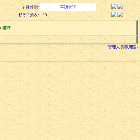
字音分類:
單讀音字
頻序 / 頻次:
- / 0
 /
備註
(
管理人員專用區
)