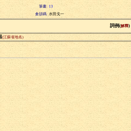
筆畫:
13
倉頡碼:
水田戈一
詞例(
)
解釋
漍
(江蘇省地名)