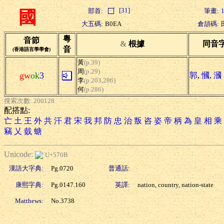
[31]
部首:
筆畫:
國
大五碼:
B0EA
倉頡碼:
粵
音節
&
根據
同音
音
(香港語言學學會)
黃
(p.39)
周
(p.29)
gw
ok
3
郭
,
慖
,
漍
李
(p.203,286)
何
(p.286)
搜索次數: 200128
配搭點:
亡
土
王
外
共
汗
君
宋
我
邦
防
忠
治
叛
咨
姿
帝
柄
為
皇
相
乘
竊
乂
臷
螗
Unicode:
U+570B
漢語大字典:
Pg.0720
普通話:
康熙字典:
Pg.0147.160
英譯:
nation, country, nation-state
Matthews:
No.3738