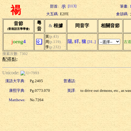
[113]
部首:
筆畫:
禓
大五碼:
E2FE
倉頡碼:
粵
音節
&
根據
同音字
相關音節
音
(香港語言學學會)
黃
(p.43)
j
oeng
4
陽
,
眻
,
獽
周
(p.119)
[31..]
古
李
(p.232)
搜索次數: 7302
配搭點:
Unicode:
U+7993
漢語大字典:
Pg.2405
普通話:
康熙字典:
Pg.0773.070
英譯:
to drive out demons, etc., as wa
Matthews:
No.7264