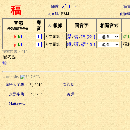
[115]
部首:
筆畫
稫
大五碼:
E344
倉頡碼
粵
音節
&
根據
同音字
相關音節
音
(香港語言學學會)
b
ik
1
繴
,
碧
,
綼
人文電算
蹂
[22..]
p
ik
1
銢
,
礔
,
憵
稫
人文電算
[15..]
搜索次數: 6414
配搭點:
稄
Unicode:
U+7A2B
漢語大字典:
Pg.2616
普通話:
康熙字典:
Pg.0784.060
英譯:
Matthews:
-