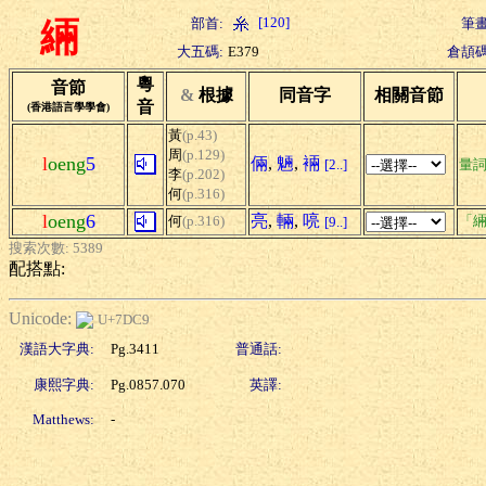
[120]
部首:
筆畫
緉
大五碼:
E379
倉頡碼
粵
音節
&
根據
同音字
相關音節
音
(香港語言學學會)
黃
(p.43)
周
(p.129)
l
oeng
5
倆
,
魎
,
裲
[2..]
量
李
(p.202)
何
(p.316)
l
oeng
6
亮
,
輛
,
喨
何
(p.316)
「緉
[9..]
搜索次數: 5389
配搭點:
Unicode:
U+7DC9
漢語大字典:
Pg.3411
普通話:
康熙字典:
Pg.0857.070
英譯:
Matthews:
-