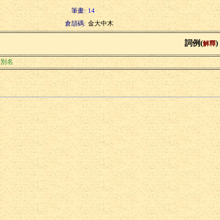
筆畫:
14
倉頡碼:
金大中木
詞例(
)
解釋
的別名