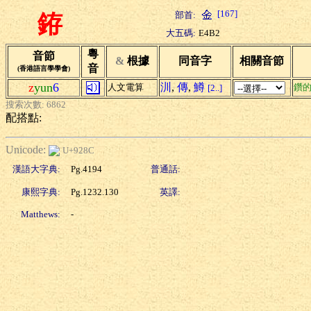
[167]
部首:
銌
大五碼:
E4B2
粵
音節
&
根據
同音字
相關音節
音
(香港語言學學會)
z
yun
6
汌
,
傳
,
鱒
人文電算
鑽
[2..]
搜索次數: 6862
配搭點:
Unicode:
U+928C
漢語大字典:
Pg.4194
普通話:
康熙字典:
Pg.1232.130
英譯:
Matthews:
-