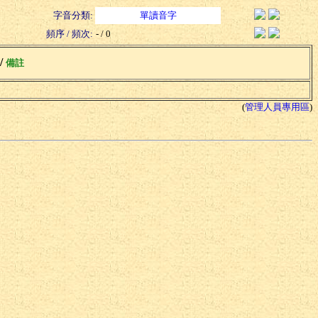
字音分類:
單讀音字
頻序 / 頻次:
- / 0
 /
備註
(
管理人員專用區
)