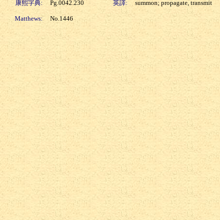
康熙字典:
Pg.0042.230
英譯:
summon; propagate, transmit
Matthews:
No.1446