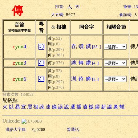
[9]
部首:
筆畫:
13
傳
大五碼:
B6C7
倉頡碼:
人
粵
音節
&
根據
同音字
相關音節
音
(香港語言學學會)
黃
(p.52)
周
(p.8)
c
yun
4
存
,
蟤
,
鐉
傳人
[35..]
李
(p.297)
何
(p.385)
z
yun
3
縳
,
轉
,
鑽
傳馬
何
(p.376)
[4..]
黃
(p.52)
周
(p.8)
z
yun
6
汌
,
銌
,
鱒
傳記
[2..]
李
(p.297)
何
(p.376)
搜索次數: 134052
配搭點:
火
以
易
宣
眉
祖
訛
達
嫡
誤
說
遞
播
遺
檄
繆
薪
謠
彖
蜮
Unicode:
U+50B3
漢語大字典:
Pg.0208
普通話: