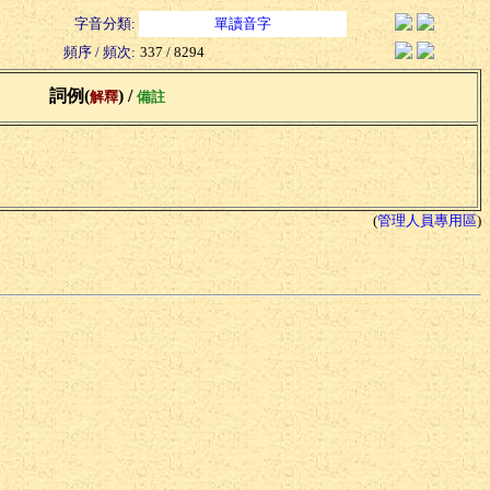
字音分類:
單讀音字
頻序 / 頻次:
337 / 8294
詞例(
) /
解釋
備註
(
管理人員專用區
)