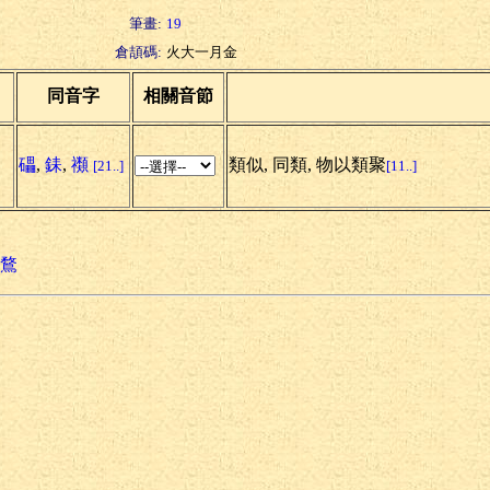
筆畫:
19
倉頡碼:
火大一月金
同音字
相關音節
礧
,
銇
,
禷
類似, 同類, 物以類聚
[21..]
[11..]
鶩