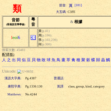
[181]
部首:
類
大五碼:
C3FE
粵
音節
&
根據
音
(香港語言學學會)
黃
(p.41)
周
(p.196)
l
eoi
6
李
(p.102,236)
何
(p.300)
搜索次數: 45493
配搭點:
人
之
出
同
似
豆
貝
物
敗
球
魚
鳥
畫
萃
禽
種
聚
穀
蝶
歸
蟲
觸
Unicode:
U+985E
漢語大字典:
Pg.4387
普通話:
康熙字典:
Pg.1336.130
英譯:
class, group, kind, category
Matthews:
No.4244