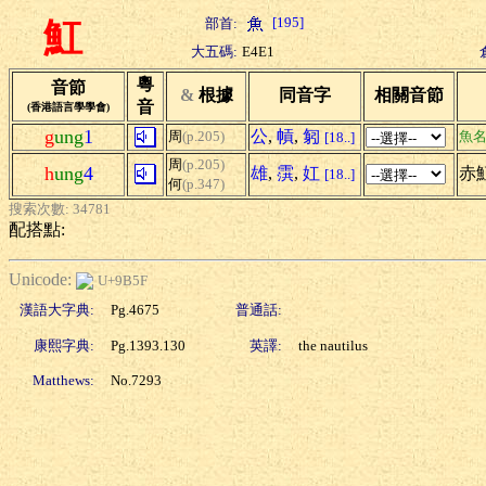
[195]
部首:
魟
大五碼:
E4E1
粵
音節
&
根據
同音字
相關音節
音
(香港語言學學會)
g
ung
1
公
,
幊
,
匑
周
(p.205)
魚
[18..]
周
(p.205)
h
ung
4
雄
,
霟
,
妅
赤
[18..]
何
(p.347)
搜索次數: 34781
配搭點:
Unicode:
U+9B5F
漢語大字典:
Pg.4675
普通話:
康熙字典:
Pg.1393.130
英譯:
the nautilus
Matthews:
No.7293