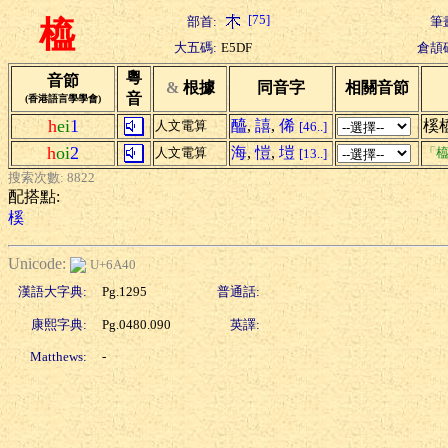
[75]
部首:
筆
橀
大五碼:
E5DF
倉頡
粵
音節
&
根據
同音字
相關音節
音
(香港語言學學會)
h
ei
1
醯
,
譆
,
俙
榽
人文電算
[46..]
h
oi
2
海
,
愷
,
塏
人文電算
「橀
[13..]
搜索次數: 8822
配搭點:
榽
Unicode:
U+6A40
漢語大字典:
Pg.1295
普通話:
康熙字典:
Pg.0480.090
英譯:
Matthews:
-