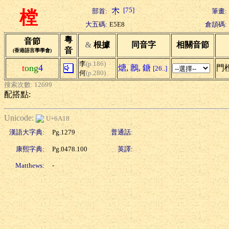
[75]
部首:
筆畫:
樘
大五碼:
E5E8
倉頡碼:
粵
音節
&
根據
同音字
相關音節
音
(香港語言學學會)
李
(p.186)
t
ong
4
煻
,
鶶
,
鎕
門
[26..]
何
(p.280)
搜索次數: 12699
配搭點:
Unicode:
U+6A18
漢語大字典:
Pg.1279
普通話:
康熙字典:
Pg.0478.100
英譯:
Matthews:
-