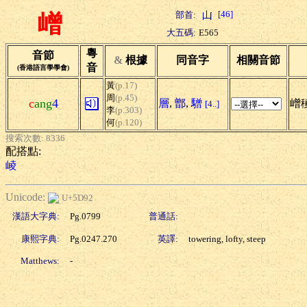
[46]
部首:
嶒
大五碼:
E565
粵
音節
&
根據
同音字
相關音節
音
(香港語言學學會)
黃
(p.17)
周
(p.45)
c
ang
4
層
,
鄫
,
驓
嶒稜
[4..]
李
(p.303)
何
(p.120)
搜索次數: 8336
配搭點:
崚
Unicode:
U+5D92
漢語大字典:
Pg.0799
普通話:
康熙字典:
Pg.0247.270
英譯:
towering, lofty, steep
Matthews:
-