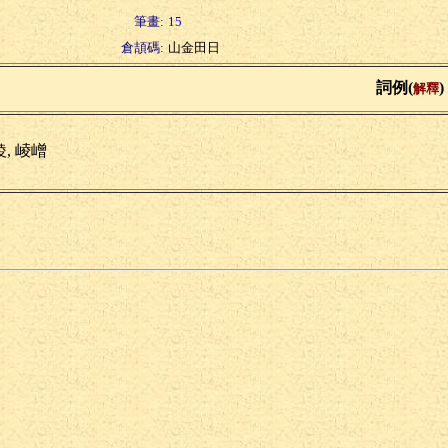
筆畫:
15
倉頡碼:
山金田日
詞例(
)
解釋
, 崚嶒