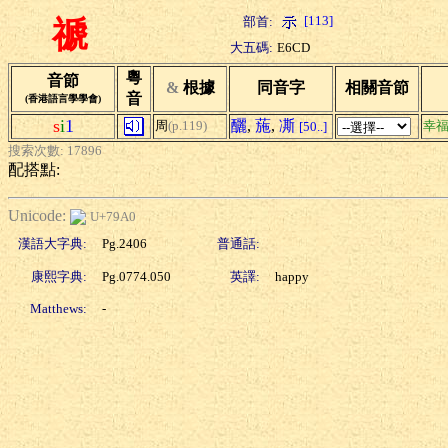
[113]
部首:
禠
大五碼:
E6CD
粵
音節
&
根據
同音字
相關音節
音
(香港語言學學會)
s
i
1
釃
,
葹
,
凘
周
(p.119)
幸
[50..]
搜索次數: 17896
配搭點:
Unicode:
U+79A0
漢語大字典:
Pg.2406
普通話:
康熙字典:
Pg.0774.050
英譯:
happy
Matthews:
-