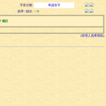
字音分類:
單讀音字
頻序 / 頻次:
- / 0
 /
備註
(
管理人員專用區
)