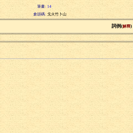
筆畫:
14
倉頡碼:
戈火竹卜山
詞例(
)
解釋
福