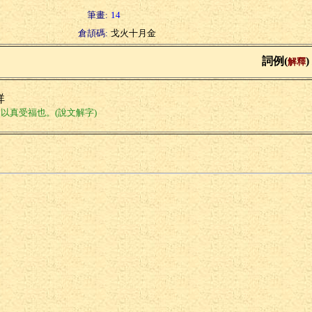
筆畫:
14
倉頡碼:
戈火十月金
詞例(
)
解釋
祥
以真受福也。(說文解字)