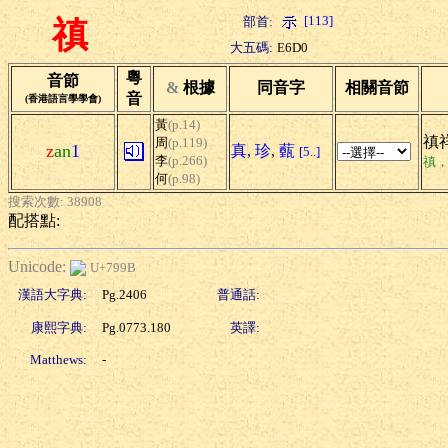
[113]
部首:
禛
大五碼:
E6D0
粵
音節
&
根據
同音字
相關音節
音
(香港語言學學會)
黃
(p.14)
禛
周
(p.119)
z
an
1
真
,
珍
,
薽
[5..]
李
(p.266)
禛，
何
(p.98)
搜索次數: 38908
配搭點:
Unicode:
U+799B
漢語大字典:
Pg.2406
普通話:
康熙字典:
Pg.0773.180
英譯:
Matthews:
-