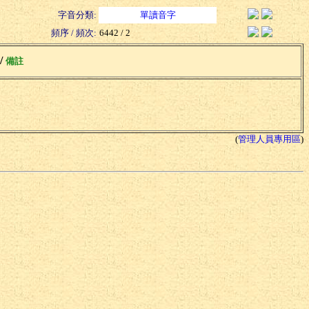
字音分類:
單讀音字
頻序 / 頻次:
6442 / 2
 /
備註
(
管理人員專用區
)