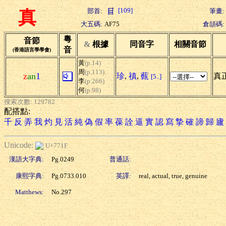
[109]
部首:
筆畫:
真
大五碼:
AF75
倉頡碼:
粵
音節
&
根據
同音字
相關音節
音
(香港語言學學會)
黃
(p.14)
周
(p.113)
z
an
1
珍
,
禛
,
薽
真正
[5..]
李
(p.266)
何
(p.98)
搜索次數: 129782
配搭點:
千
反
弄
我
灼
見
活
純
偽
假
率
葆
詮
逼
實
認
寫
摯
確
諦
歸
廬
Unicode:
U+771F
漢語大字典:
Pg.0249
普通話:
康熙字典:
Pg.0733.010
英譯:
real, actual, true, genuine
Matthews:
No.297