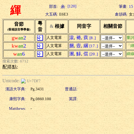
[120]
部首:
筆畫:
15
緷
大五碼:
E6E3
倉頡碼:
女
粵
音節
&
根據
同音字
相關音節
音
(香港語言學學會)
gw
an
2
滾
,
裷
,
蔉
人文電算
量
[8..]
kw
an
2
捆
,
壼
,
綑
人文電算
「緷
[17..]
w
an
6
溷
,
觨
,
倱
人文電算
緯
[20..]
搜索次數: 6712
配搭點:
Unicode:
U+7DF7
漢語大字典:
Pg.3431
普通話:
康熙字典:
Pg.0860.100
英譯:
Matthews:
-