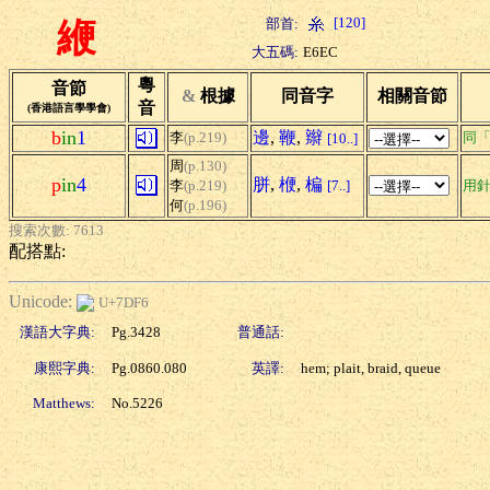
[120]
部首:
緶
大五碼:
E6EC
粵
音節
&
根據
同音字
相關音節
音
(香港語言學學會)
b
in
1
邊
,
鞭
,
辮
李
(p.219)
同
[10..]
周
(p.130)
p
in
4
胼
,
楩
,
楄
李
(p.219)
[7..]
用
何
(p.196)
搜索次數: 7613
配搭點:
Unicode:
U+7DF6
漢語大字典:
Pg.3428
普通話:
康熙字典:
Pg.0860.080
英譯:
hem; plait, braid, queue
Matthews:
No.5226