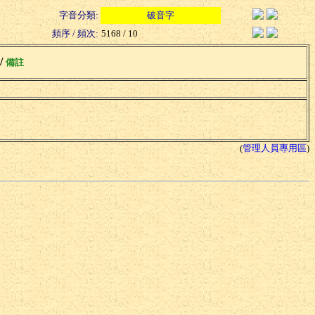
字音分類:
破音字
頻序 / 頻次:
5168 / 10
 /
備註
(
管理人員專用區
)