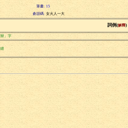
筆畫:
15
倉頡碼:
女火人一大
詞例(
)
解釋
「辮」字
針縫