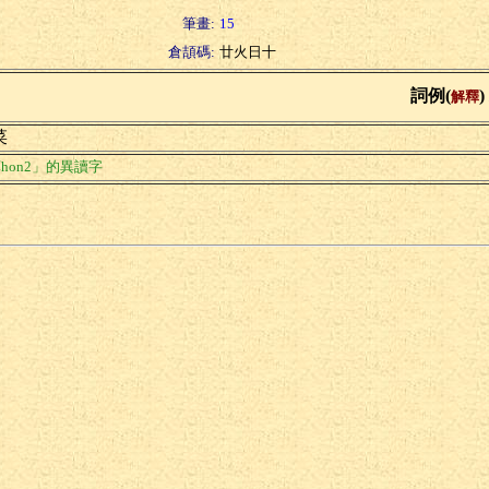
筆畫:
15
倉頡碼:
廿火日十
詞例(
)
解釋
菜
hon2」的異讀字