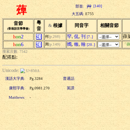
[140]
部首:
蔊
大五碼:
E755
粵
音節
&
根據
同音字
相關音節
音
(香港語言學學會)
h
on
2
罕
,
侃
,
刊
蔊
何
(p.268)
[7..]
h
on
6
鶾
,
雗
,
翰
周
(p.149)
「蔊
[20..]
搜索次數: 7542
配搭點:
Unicode:
U+850A
漢語大字典:
Pg.3284
普通話:
康熙字典:
Pg.0981.270
英譯:
Matthews:
-