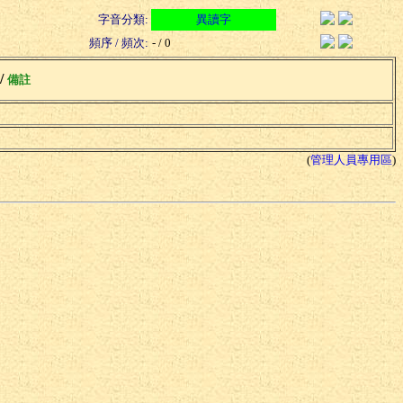
字音分類:
異讀字
頻序 / 頻次:
- / 0
 /
備註
(
管理人員專用區
)