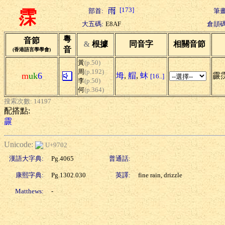
[173]
部首:
筆畫
霂
大五碼:
E8AF
倉頡碼
粵
音節
&
根據
同音字
相關音節
音
(香港語言學學會)
黃
(p.50)
周
(p.192)
m
uk
6
坶
,
艒
,
蚞
霢霂
[16..]
李
(p.50)
何
(p.364)
搜索次數: 14197
配搭點:
霢
Unicode:
U+9702
漢語大字典:
Pg.4065
普通話:
康熙字典:
Pg.1302.030
英譯:
fine rain, drizzle
Matthews:
-